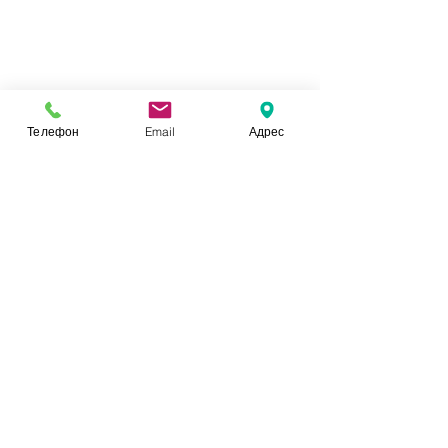
1/2
Телефон
Email
Адрес
Отправьте заявку на наши услуги
сейчас, и мы с Вами свяжемся в
течение 1 дня:
Заявка
О КОМПАНИИ
О НАС