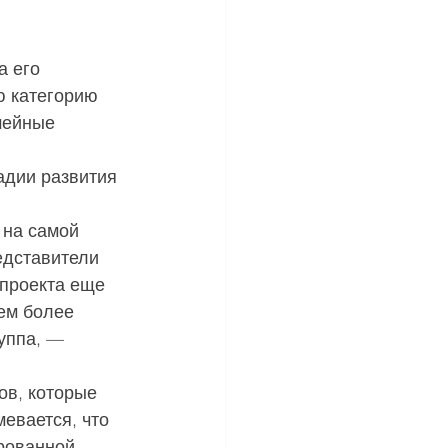
а его 
ю категорию 
мейные 
адии развития 
 на самой 
едставители 
 проекта еще 
ем более 
уппа, — 
ов, которые 
евается, что 
рованной 