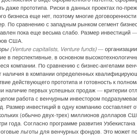
ь даже прототипа. Риски в данных проектах по-преж
ого бизнеса еще нет, поэтому многие договоренности
р. По сравнению с западным рынком сегмент бизнес
тавлен пока еще весьма слабо. Размер инвестиций —
ров США.
 (Venture capitalists, Venture funds)
 — организации
ие в перспективные, в основном высокотехнологичн
ся компании. По сравнению с бизнес-ангелами вен
 наличия в компании определенных квалифицирующ
твие действующего прототипа и готовность к полно
ли наличие первых успешных продаж — критерии отл
 целом работа с венчурным инвестором подразумевае
. Размер инвестиций в одну компанию составляет от
скольких (обычно двух-трех) миллионов долларов СШ
ри года. Согласно программе развития Узбекистана н
оговые льготы для венчурных фондов. Это может п