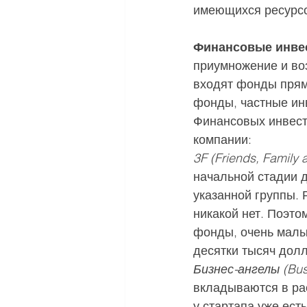
имеющихся ресурсо
Финансовые инве
приумножение и воз
входят фонды прям
фонды, частные ин
Финансовых инвесто
компании:
3F (Friends, Family
начальной стадии д
указанной группы. 
никакой нет. Поэто
фонды, очень малы
десятки тысяч дол
Бизнес-ангелы (Bus
вкладываются в рас
у стартапа уже ес