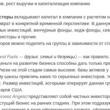
в, рост выручки и капитализации компании.
сторы
 вкладывают капитал в компании с расчетом н
врат в конкретной временной перспективе. В данну
ых инвестиций, венчурные фонды, хедж-фонды, се
весторы и прочие.
ров можно поделить на группы в зависимости от ст
 and Fools — друзья, семья и безумцы)
 — как правило,
еньги на развитие бизнеса способны дать только пр
Риски на этой стадии самые высокие, базы активов у
му шансы привлечь каких-то серьезных инвесторов, т
. Размер инвестиций, которыми оперирует данная гр
ларов США.
iness Angels)
 представляют собой частных инвестор
тущий бизнес на ранних стадиях. При этом подразум
ть достижения в виде оформленного патента, сформи