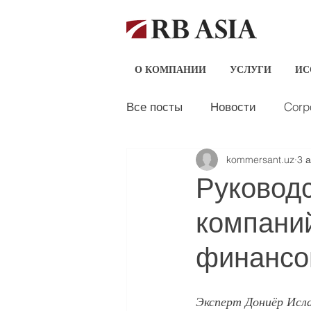
О КОМПАНИИ
УСЛУГИ
ИС
Все посты
Новости
Corp
kommersant.uz
3 а
Статьи по инвестициям
Руководс
компаний
финансо
Эксперт Дониёр Исла