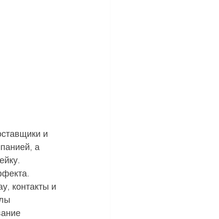
оставщики и 
панией, а 
йку. 
ффекта. 
у, контакты и 
лы 
вание 