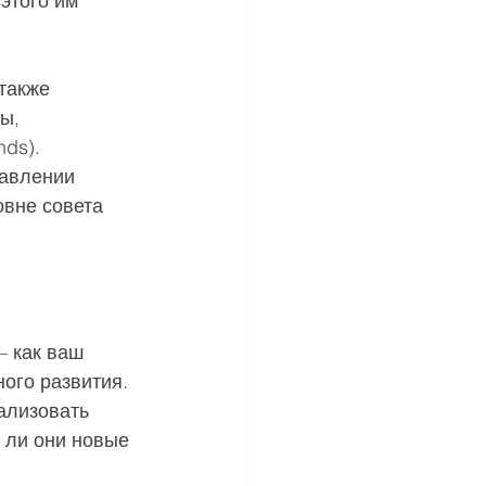
этого им 
также 
ы, 
ds). 
авлении 
овне совета 
 как ваш 
ого развития. 
ализовать 
 ли они новые 