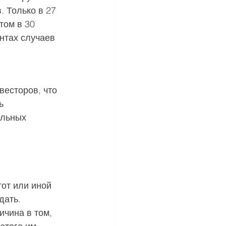
 Только в 27 
том в 30 
нтах случаев 
есторов, что 
ь 
ельных 
от или иной 
дать. 
ичина в том, 