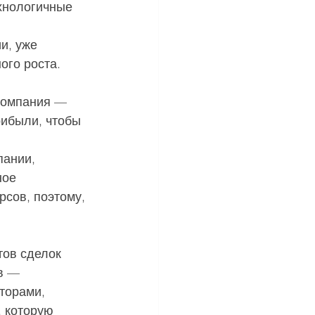
хнологичные 
и, уже 
го роста. 
 
компания — 
ибыли, чтобы 
пании, 
ное 
сов, поэтому, 
тов сделок 
в — 
торами, 
 которую 