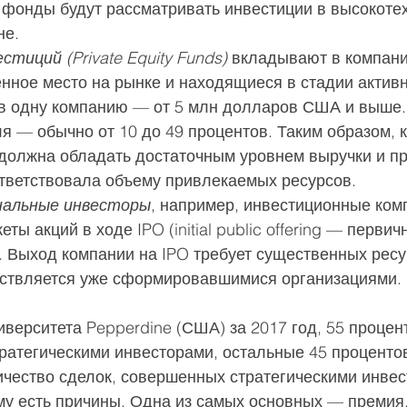
о фонды будут рассматривать инвестиции в высокоте
не.
тиций (Private Equity Funds) 
вкладывают в компани
ное место на рынке и находящиеся в стадии активно
в одну компанию — от 5 млн долларов США и выше.
я — обычно от 10 до 49 процентов. Таким образом, 
 должна обладать достаточным уровнем выручки и пр
ответствовала объему привлекаемых ресурсов.
нальные инвесторы
, например, инвестиционные ком
ы акций в ходе IPO (initial public offering — первич
 Выход компании на IPO требует существенных ресур
ествляется уже сформировавшимися организациями.
иверситета Pepperdine (США) за 2017 год, 55 процен
ратегическими инвесторами, остальные 45 проценто
чество сделок, совершенных стратегическими инвес
му есть причины. Одна из самых основных — премия,