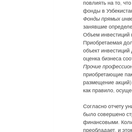
повлиять на то, чт
фонды в Узбекиста
Фонды прямых инвес
занявшие определен
Объем инвестиций 
Приобретаемая дол
объект инвестиций
оценка бизнеса со
Прочие профессио
приобретающие пакет
размещение акций).
как правило, осущ
Согласно отчету ун
было совершено ст
финансовыми. Коли
преобладает, и это