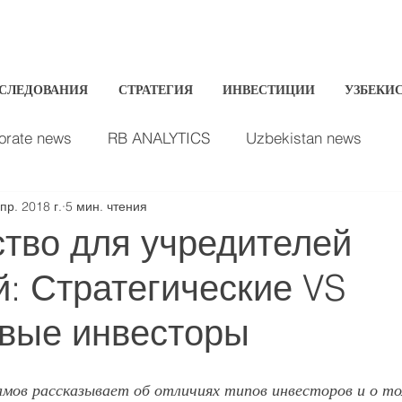
СЛЕДОВАНИЯ
СТРАТЕГИЯ
ИНВЕСТИЦИИ
УЗБЕКИ
orate news
RB ANALYTICS
Uzbekistan news
пр. 2018 г.
5 мин. чтения
Обсуждены вопросы приватизации госу
тво для учредителей
: Стратегические VS
вые инвесторы
мов рассказывает об отличиях типов инвесторов и о том