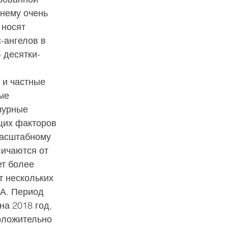
нему очень 
 носят 
-ангелов в 
 десятки-
 и частные 
ые 
чурные 
их факторов 
масштабному 
ичаются от 
т более 
 нескольких 
А. Период 
а 2018 год, 
оложительно 