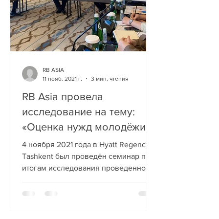
RB ASIA
11 нояб. 2021 г.
3 мин. чтения
RB Asia провела
исследование на тему:
«Оценка нужд молодёжи
Ферганской долины» по
4 ноября 2021 года в Hyatt Regency
заказу ПРООН
Tashkent был проведён семинар по
итогам исследования проведенного
компанией RB ASIA,
организованный...