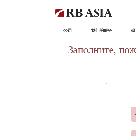
公司
我们的服务
研
Заполните, по