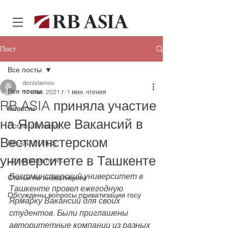
Пост
Все посты
donislamov
Все посты
17 июн. 2021 г.
1 мин. чтения
RB ASIA приняла участие
Новости
на Ярмарке Вакансий в
Corporate news
Вестминстерском
RB ANALYTICS
университете в Ташкенте
Uzbekistan news
Вестминстерский университет в 
Статьи по инвестициям
Ташкенте провел ежегодную 
Обсуждены вопросы приватизации госу
Ярмарку Вакансий для своих 
студентов. Были приглашены 
авторитетные компании из разных 